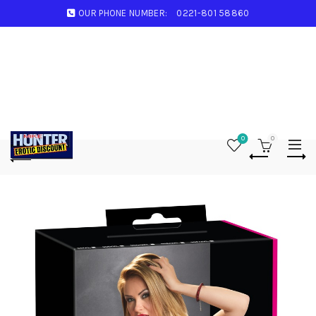
OUR PHONE NUMBER:
0221-801 58860
0
0