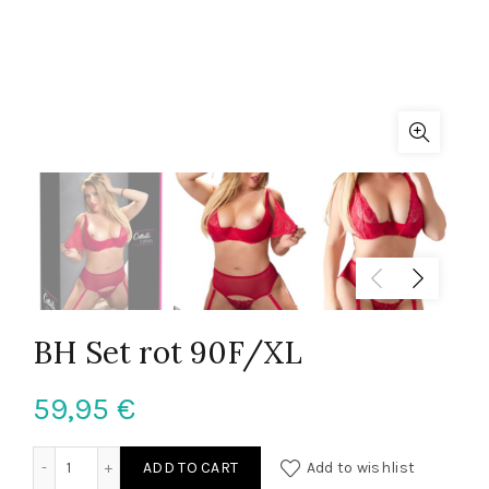
BH Set rot 90F/XL
59,95
€
BH Set rot 90F/XL quantity
ADD TO CART
Add to wishlist