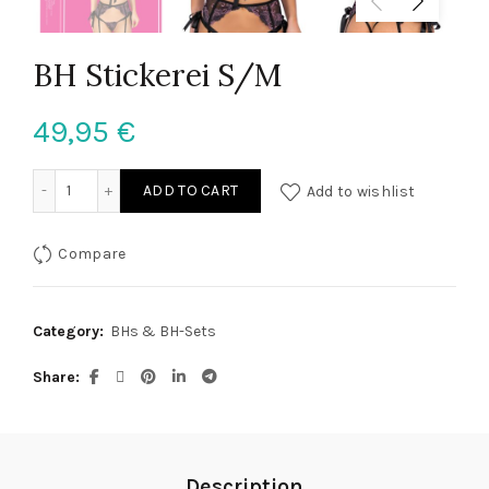
BH Stickerei S/M
49,95
€
BH Stickerei S/M quantity
ADD TO CART
Add to wishlist
Compare
Category:
BHs & BH-Sets
Share
Description