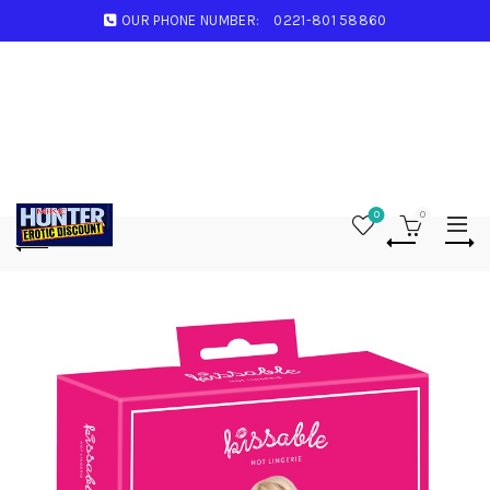
OUR PHONE NUMBER:
0221-801 58860
0
0