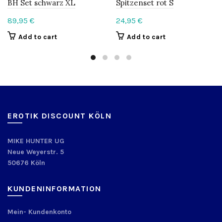
BH Set schwarz XL
Spitzenset rot S
89,95
€
24,95
€
Add to cart
Add to cart
EROTIK DISCOUNT KÖLN
MIKE HUNTER UG
Neue Weyerstr. 5
50676 Köln
KUNDENINFORMATION
Mein- Kundenkonto