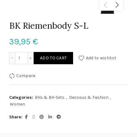
BK Riemenbody S-L
39,95
€
BK Riemenbody S-L quantity
ADD TO CART
Add to wishlist
Compare
Categories:
BHs & BH-Sets
,
Dessous & Fashion
,
Women
Share