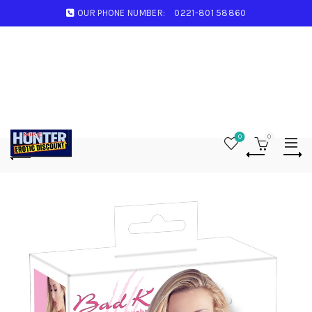
OUR PHONE NUMBER:
0221-801 58860
0
0