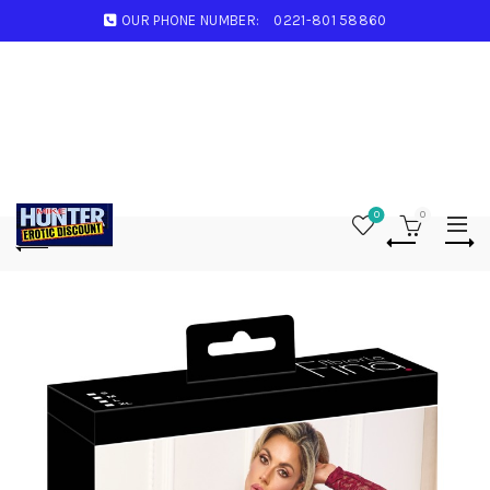
OUR PHONE NUMBER:
0221-801 58860
0
0