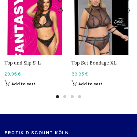
Top und Slip S-L
Top Set Bondage XL
29,95
€
89,95
€
Add to cart
Add to cart
EROTIK DISCOUNT KÖLN