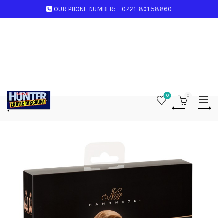
OUR PHONE NUMBER:
0221-801 58860
0
0