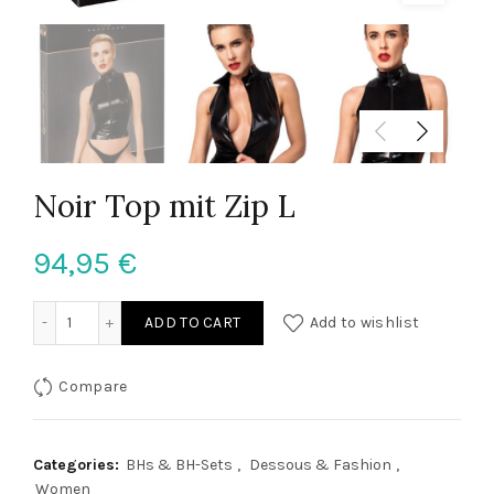
Noir Top mit Zip L
94,95
€
Noir Top mit Zip L quantity
ADD TO CART
Add to wishlist
Compare
Categories:
BHs & BH-Sets
,
Dessous & Fashion
,
Women