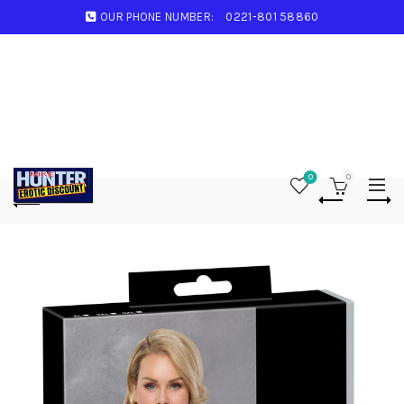
OUR PHONE NUMBER:
0221-801 58860
0
0