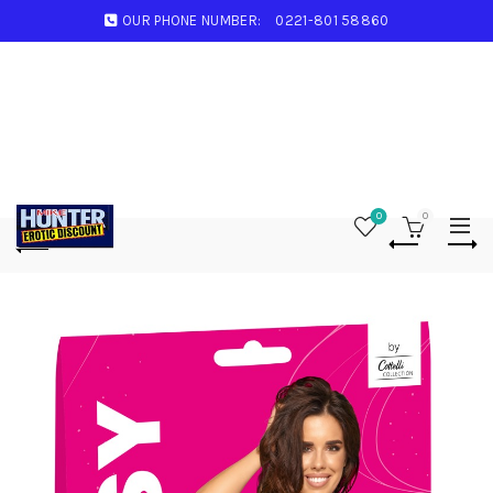
OUR PHONE NUMBER:
0221-801 58860
0
0