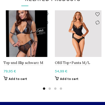
Top und Slip schwarz M
OBS Top+Pants M/L
79,95
€
54,99
€
Add to cart
Add to cart