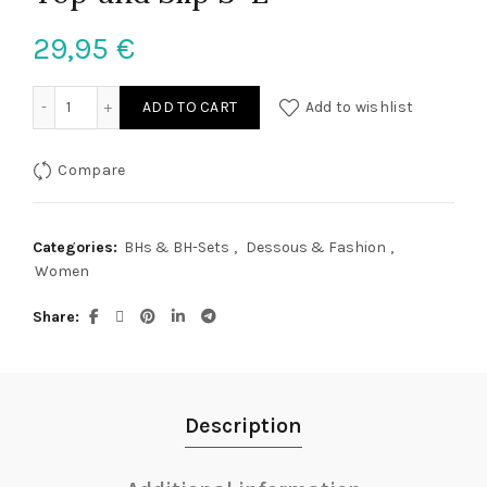
29,95
€
Top und Slip S-L quantity
ADD TO CART
Add to wishlist
Compare
Categories:
BHs & BH-Sets
,
Dessous & Fashion
,
Women
Share
Description