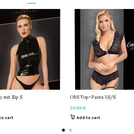
p mit Zip S
OBS Top+Pants XS/S
54,99
€
to cart
Add to cart