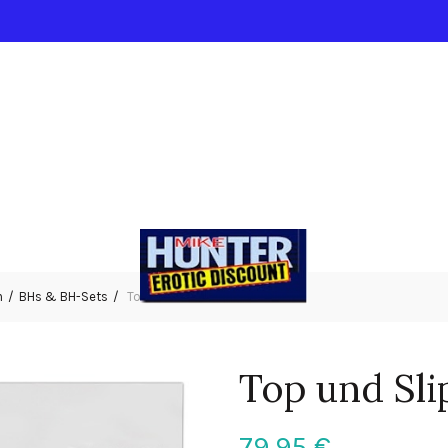
n
BHs & BH-Sets
Top und Slip schwarz XL
Top und Sli
79,95
€