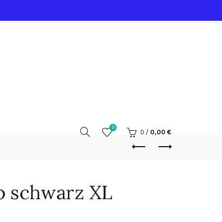
0
0
/
0,00
€
p schwarz XL