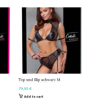
Top und Slip schwarz M
Top und Ri
79,95
€
99,95
€
Add to cart
Add to c