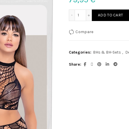
Top und Slip schwarz XL q
ADD TO CART
Compare
Categories:
BHs & BH-Sets
,
D
Share