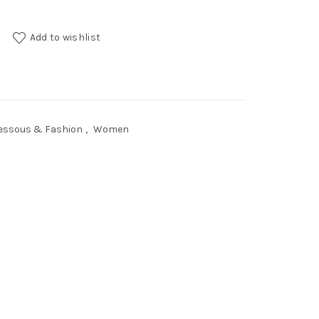
uantity
Add to wishlist
essous & Fashion
,
Women