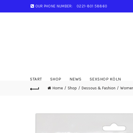
OUR PHONE NUMBER:
0221-801 58860
START
SHOP
NEWS
SEXSHOP KÖLN
Home
Shop
Dessous & Fashion
Wome