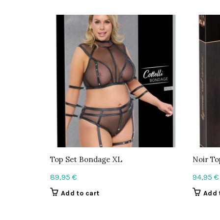
Top Set Bondage XL
Noir To
89,95
€
94,95
€
Add to cart
Add 