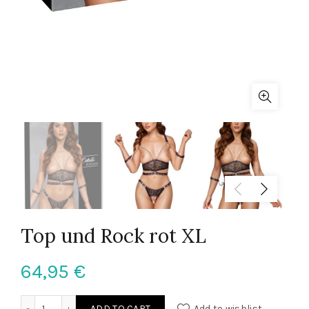
Top und Rock rot XL
64,95
€
Top und Rock rot XL quantity
ADD TO CART
Add to wishlist