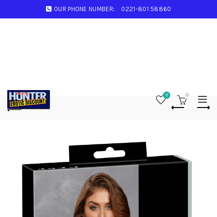
OUR PHONE NUMBER:
0221-801 58860
0
0