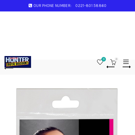
OUR PHONE NUMBER:
0221-801 58860
0
0