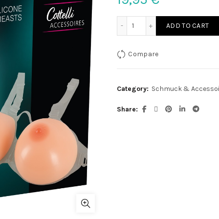
Netzhandschuhe S-L quan
ADD TO CART
Compare
Category:
Schmuck & Accessoi
Share