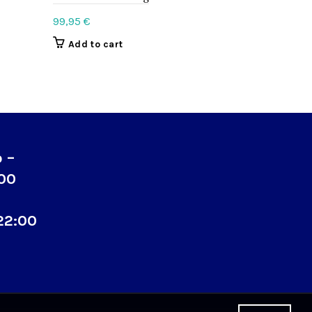
99,95
€
34,95
€
Add to cart
Add to c
o –
:00
22:00