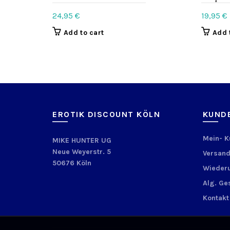
24,95
€
19,95
€
Add to cart
Add 
EROTIK DISCOUNT KÖLN
KUND
Mein- 
MIKE HUNTER UG
Neue Weyerstr. 5
Versand
50676 Köln
Wiederu
Alg. Ge
Kontakt