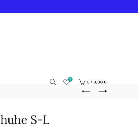
0
0
/
0,00
€
huhe S-L