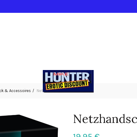
k & Accessoires
Netzhandschuhe S-L
Netzhandsc
19,95
€