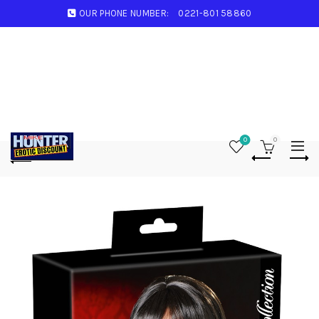
OUR PHONE NUMBER:
0221-801 58860
0
0