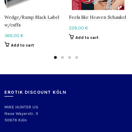
Wedge/Ramp Black Label
Feels like Heaven Schaukel
w/cuffs
229,00
€
369,00
€
Add to cart
Add to cart
EROTIK DISCOUNT KÖLN
MIKE HUNTER UG
Neue Weyerstr. 5
50676 Köln