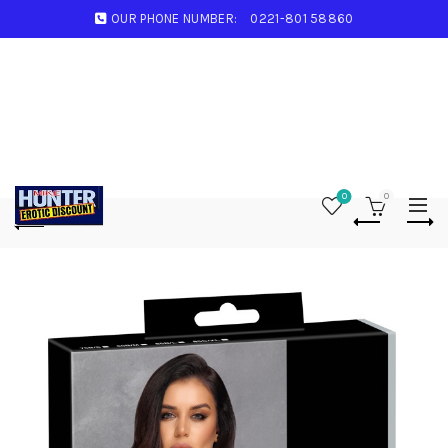
OUR PHONE NUMBER:
0221-801 58860
0
0