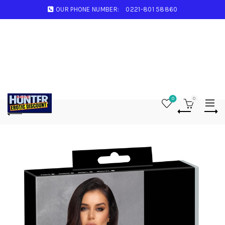
OUR PHONE NUMBER:
0221-801 58860
0
0