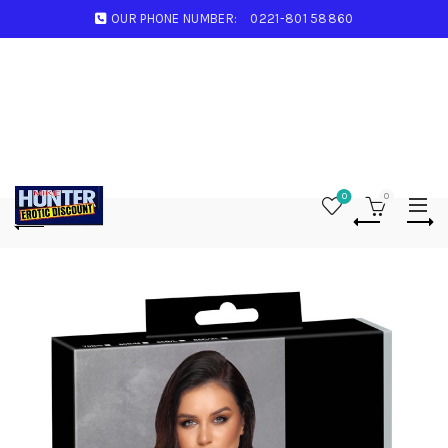
OUR PHONE NUMBER:
0221-801 58860
0
0