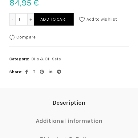
84,95
€
Hebeset Bondage 80B/M quantity
ADD TO CART
Add to wishlist
Compare
Category:
BHs & BH-Sets
Share
Description
Additional information