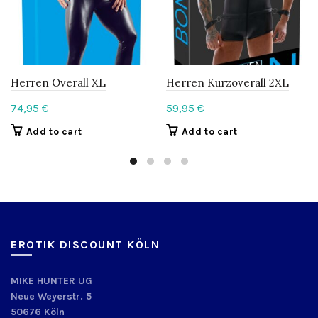
Herren Overall XL
Herren Kurzoverall 2XL
74,95
€
59,95
€
Add to cart
Add to cart
EROTIK DISCOUNT KÖLN
MIKE HUNTER UG
Neue Weyerstr. 5
50676 Köln