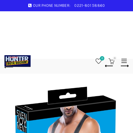
OUR PHONE NUMBER:
0221-801 58860
0
0