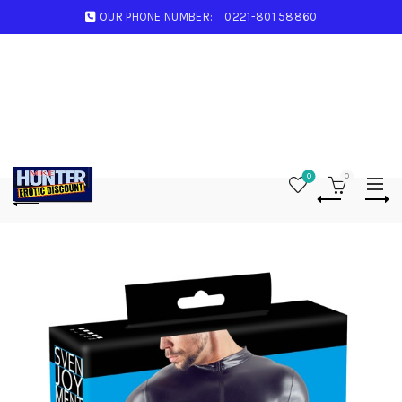
OUR PHONE NUMBER:
0221-801 58860
0
0