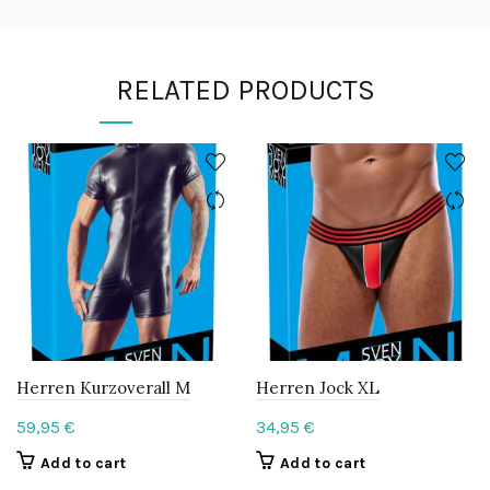
RELATED PRODUCTS
Herren Kurzoverall M
Herren Jock XL
59,95
€
34,95
€
Add to cart
Add to cart