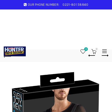
OUR PHONE NUMBER:
0221-801 58860
0
0