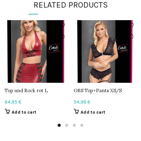
RELATED PRODUCTS
Top und Rock rot L
OBS Top+Pants XS/S
64,95
€
54,99
€
Add to cart
Add to cart