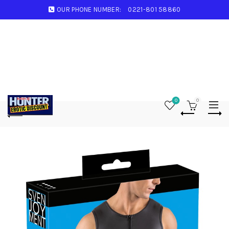
OUR PHONE NUMBER:
0221-801 58860
0
0