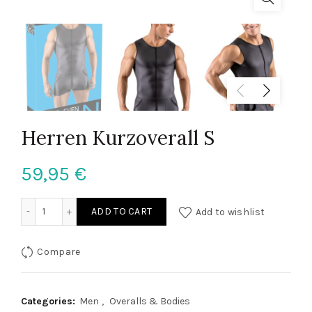
Herren Kurzoverall S
59,95
€
Herren Kurzoverall S quantity
ADD TO CART
Add to wishlist
Compare
Categories:
Men
,
Overalls & Bodies