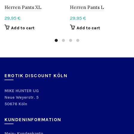
Herren Pants XL
Herren Pants L
29,95
€
29,95
€
Add to cart
Add to cart
EROTIK DISCOUNT KÖLN
MIKE HUNTER UG
Neue Weyerstr. 5
50676 Köln
KUNDENINFORMATION
Mein- Kundenkonto