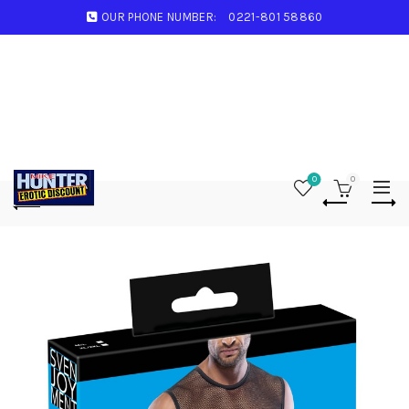
OUR PHONE NUMBER:
0221-801 58860
0
0