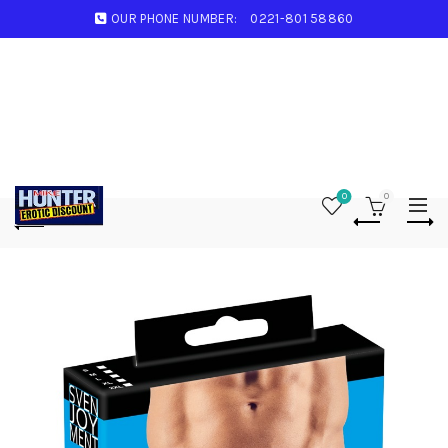
OUR PHONE NUMBER:
0221-801 58860
0
0