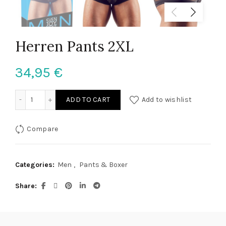
Herren Pants 2XL
34,95
€
Herren Pants 2XL quantity
ADD TO CART
Add to wishlist
Compare
Categories:
Men
,
Pants & Boxer
Share