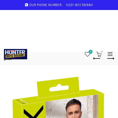
OUR PHONE NUMBER:
0221-801 58860
0
0