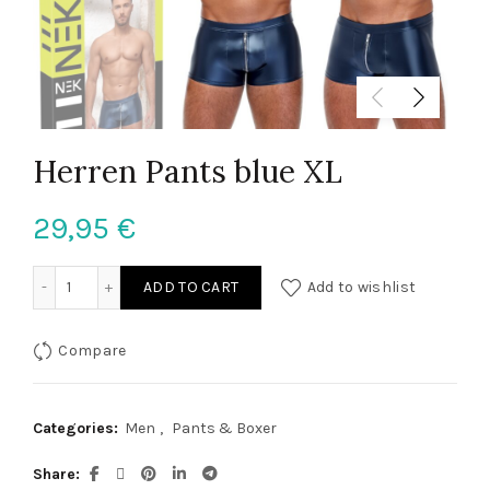
Herren Pants blue XL
29,95
€
Herren Pants blue XL quantity
ADD TO CART
Add to wishlist
Compare
Categories:
Men
,
Pants & Boxer
Share