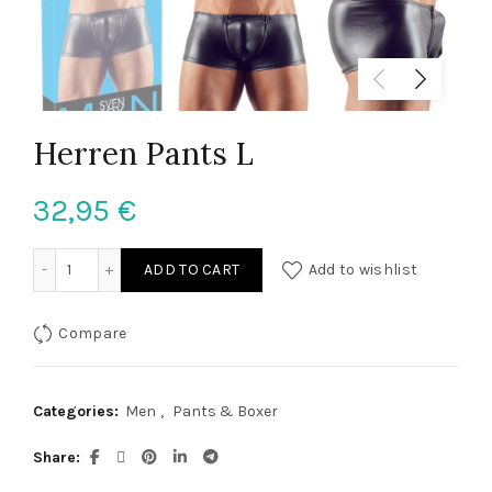
Herren Pants L
32,95
€
Herren Pants L quantity
ADD TO CART
Add to wishlist
Compare
Categories:
Men
,
Pants & Boxer
Share