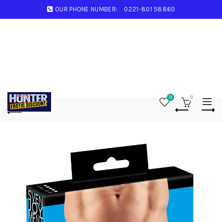
OUR PHONE NUMBER:
0221-801 58860
0
0