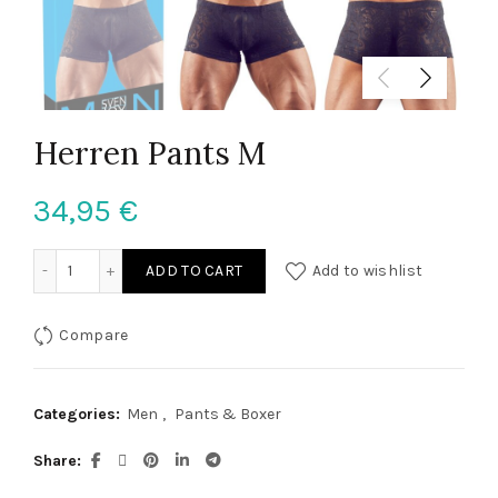
Herren Pants M
34,95
€
Herren Pants M quantity
ADD TO CART
Add to wishlist
Compare
Categories:
Men
,
Pants & Boxer
Share