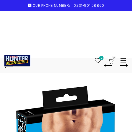
OUR PHONE NUMBER:
0221-801 58860
0
0