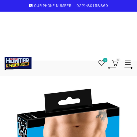
OUR PHONE NUMBER:
0221-801 58860
0
0