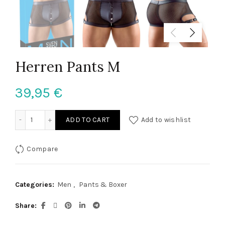
Herren Pants M
39,95
€
Herren Pants M quantity
ADD TO CART
Add to wishlist
Compare
Categories:
Men
,
Pants & Boxer
Share