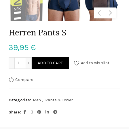
Herren Pants S
39,95
€
Herren Pants S quantity
ADD TO CART
Add to wishlist
Compare
Categories:
Men
,
Pants & Boxer
Share