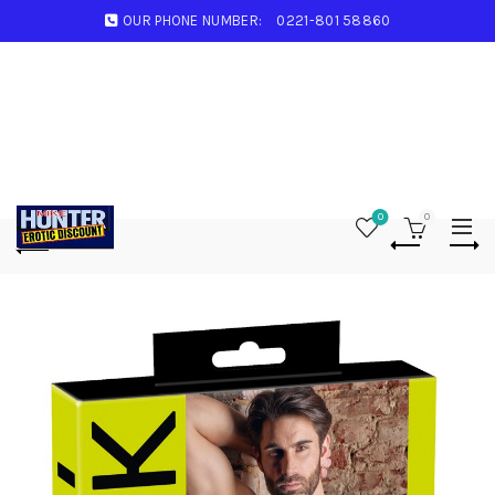
OUR PHONE NUMBER:
0221-801 58860
0
0