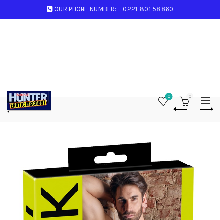
OUR PHONE NUMBER:
0221-801 58860
0
0