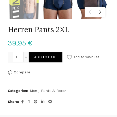
Herren Pants 2XL
39,95
€
Herren Pants 2XL quantity
ADD TO CART
Add to wishlist
Compare
Categories:
Men
,
Pants & Boxer
Share