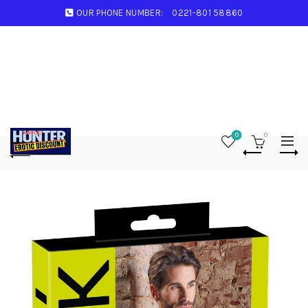
OUR PHONE NUMBER:
0221-801 58860
0
0