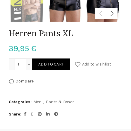
Herren Pants XL
39,95
€
Herren Pants XL quantity
ADD TO CART
Add to wishlist
Compare
Categories:
Men
,
Pants & Boxer
Share