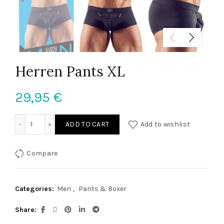
Herren Pants XL
29,95
€
Herren Pants XL quantity
ADD TO CART
Add to wishlist
Compare
Categories:
Men
,
Pants & Boxer
Share