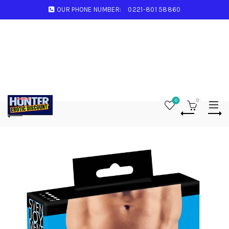
OUR PHONE NUMBER:
0221-801 58860
0
0