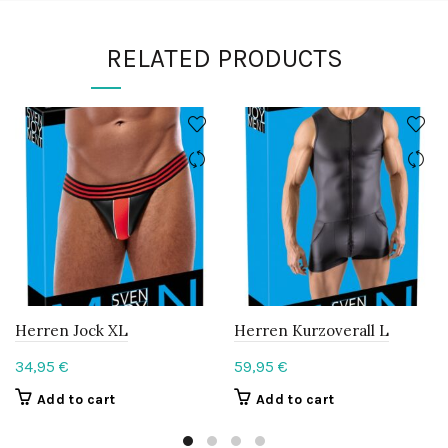
RELATED PRODUCTS
Herren Jock XL
Herren Kurzoverall L
34,95
€
59,95
€
Add to cart
Add to cart