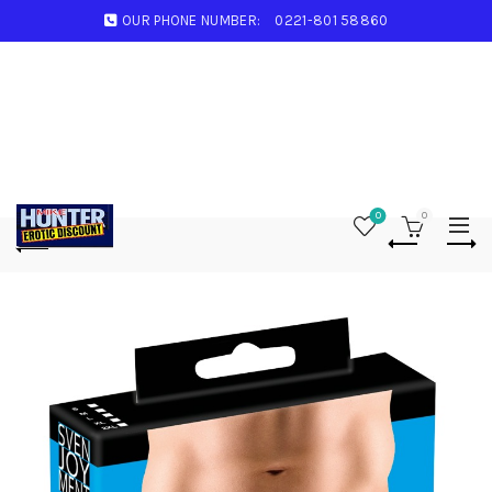
OUR PHONE NUMBER:
0221-801 58860
0
0