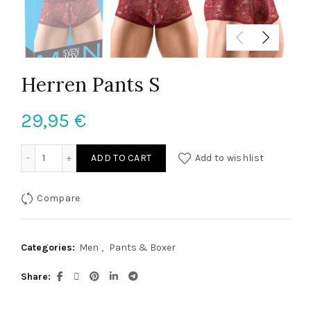
Herren Pants S
29,95
€
Herren Pants S quantity
ADD TO CART
Add to wishlist
Compare
Categories:
Men
,
Pants & Boxer
Share