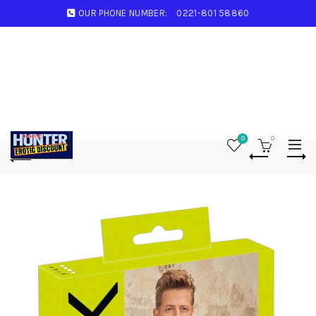
OUR PHONE NUMBER:
0221-801 58860
0
0