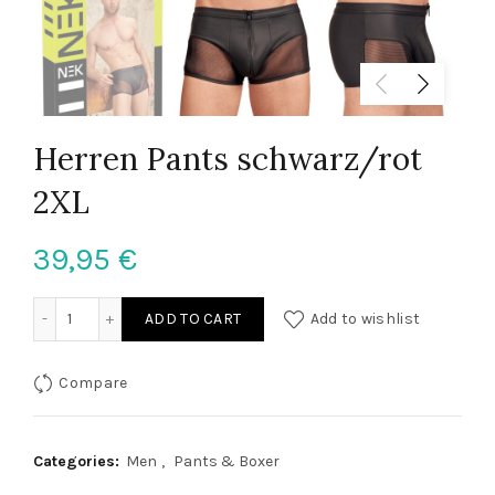
Herren Pants schwarz/rot
2XL
39,95
€
Herren Pants schwarz/rot 2XL quantity
ADD TO CART
Add to wishlist
Compare
Categories:
Men
,
Pants & Boxer