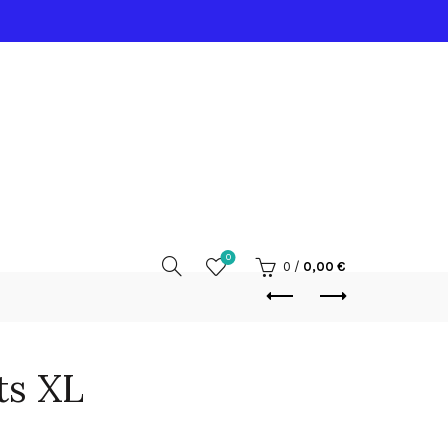
0
0
/
0,00
€
ts XL