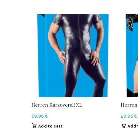
Herren Kurzoverall XL
Herren
59,95
€
29,95
€
Add to cart
Add 