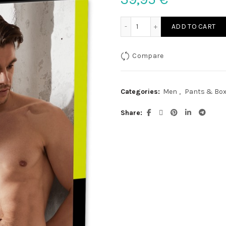
Herren Pants XL quantity
ADD TO CART
Compare
Categories:
Men
,
Pants & Box
Share