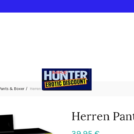
Pants & Boxer
Herren Pants XL
Herren Pan
39,95
€