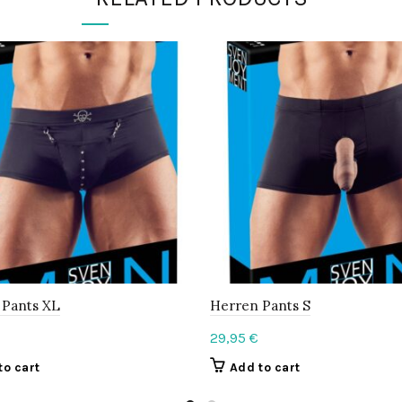
 Pants XL
Herren Pants S
29,95
€
to cart
Add to cart