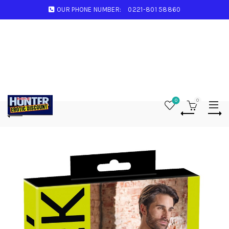
OUR PHONE NUMBER:
0221-801 58860
0
0