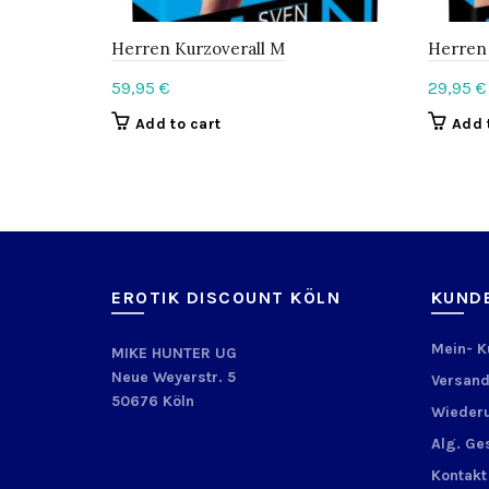
Herren Kurzoverall M
Herren
59,95
€
29,95
€
Add to cart
Add 
EROTIK DISCOUNT KÖLN
KUND
Mein- 
MIKE HUNTER UG
Neue Weyerstr. 5
Versand
50676 Köln
Wiederu
Alg. Ge
Kontakt