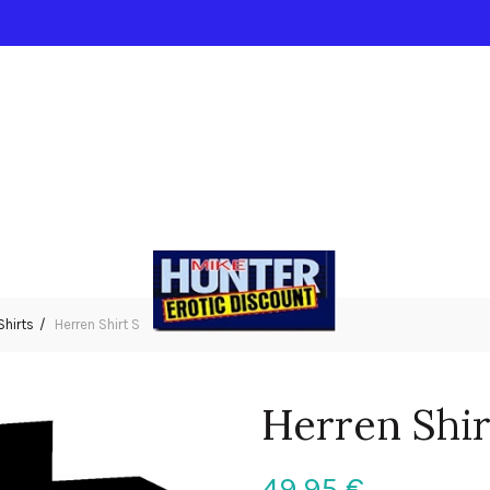
Shirts
Herren Shirt S
Herren Shir
49,95
€