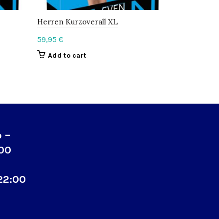
Herren Kurzoverall XL
Herren Bo
59,95
€
49,95
€
Add to cart
Add to c
o –
:00
22:00