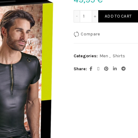
Herren Shirt S quantity
ADD TO CART
Compare
Categories:
Men
,
Shirts
Share