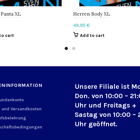
 Pants XL
Herren Body XL
49,95
€
to cart
Add to cart
ENINFORMATION
Unsere Filiale ist M
Don. von 10:00 – 21
Kundenkonto
Uhr und Freitags +
 und Versandkosten
Sastag von 10:00 – 
fsbelehrung
Uhr geöffnet.
schäftsbedingungen