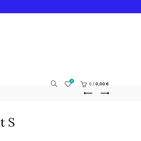
0
0
/
0,00
€
t S