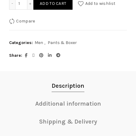
Lack H.Pnats RV 2XL quantity
ADD TO CART
Add to wishlist
Compare
Categories:
Men
,
Pants & Boxer
Share
Description
Additional information
Shipping & Delivery