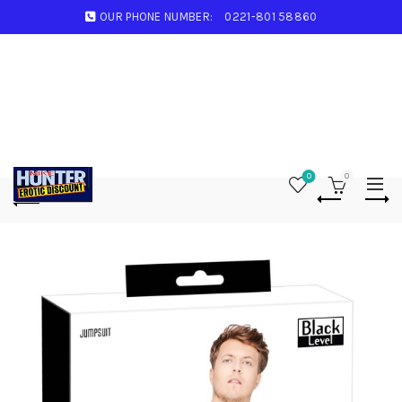
OUR PHONE NUMBER:
0221-801 58860
0
0