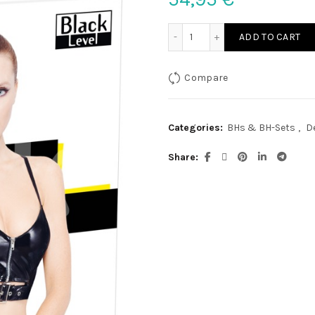
Lack Top Schnalle S quant
ADD TO CART
Compare
Categories:
BHs & BH-Sets
,
D
Share