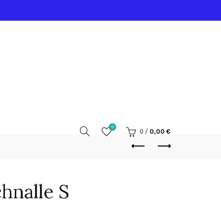
0
0
/
0,00
€
hnalle S