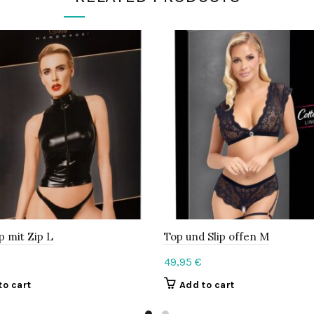
p mit Zip L
Top und Slip offen M
49,95
€
to cart
Add to cart