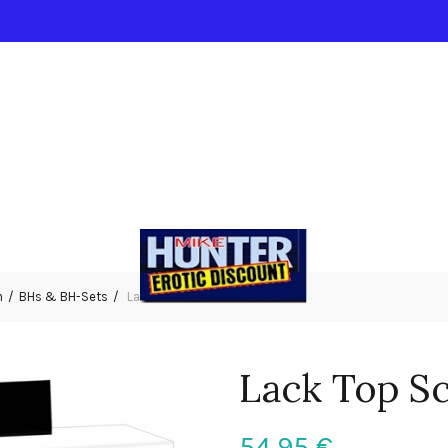
n
BHs & BH-Sets
Lack Top Schnalle S
Lack Top Sc
54,95
€