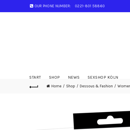
OUR PHONE NUMBER:
0221-801 58860
START
SHOP
NEWS
SEXSHOP KÖLN
Home
Shop
Dessous & Fashion
Wome