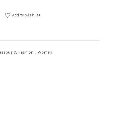
ity
Add to wishlist
essous & Fashion
,
Women