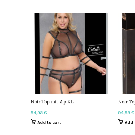
Noir Top mit Zip XL
Noir To
94,95
€
94,95
€
Add to cart
Add 