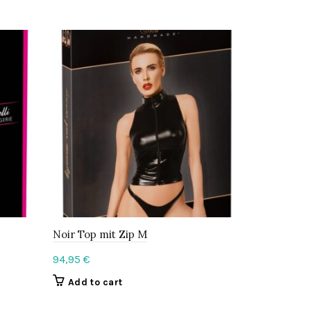
Noir Top mit Zip M
Top Set B
94,95
€
79,95
€
Add to cart
Add to c