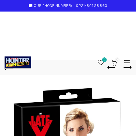
OUR PHONE NUMBER:
0221-801 58860
0
0