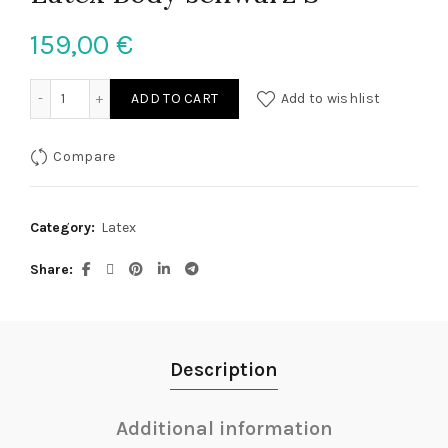
159,00
€
Latex Body schwarz S quantity
ADD TO CART
Add to wishlist
Compare
Category:
Latex
Share
Description
Additional information