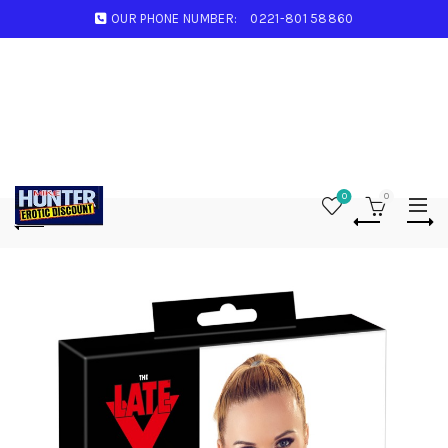
OUR PHONE NUMBER:
0221-801 58860
0
0