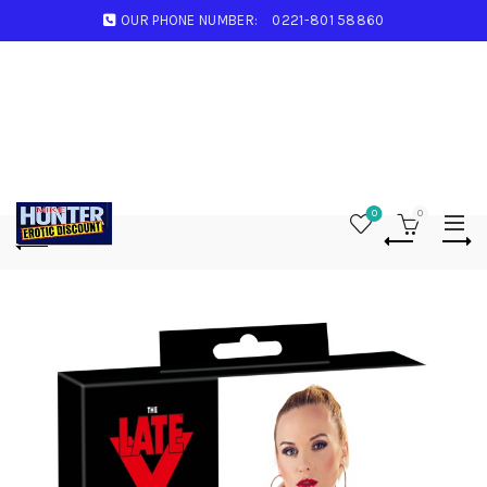
OUR PHONE NUMBER:
0221-801 58860
0
0