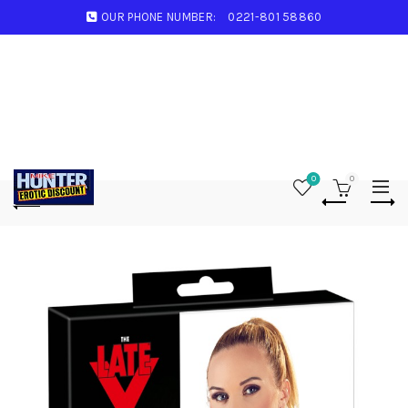
OUR PHONE NUMBER:
0221-801 58860
0
0