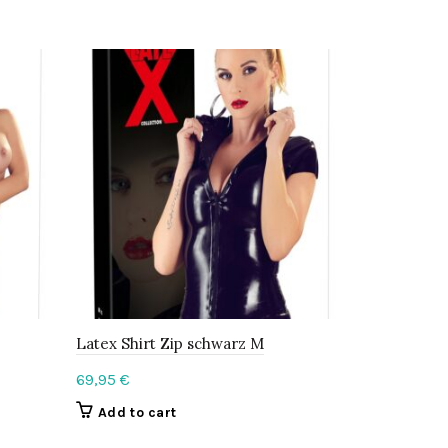
Latex Shirt Zip schwarz M
Latex Minir
69,95
€
49,95
€
Add to cart
Add to c