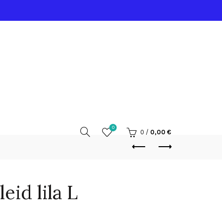
0
0
/
0,00
€
eid lila L