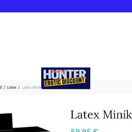
IE
Latex
Latex Minikleid lila L
Latex Minikl
59,95
€