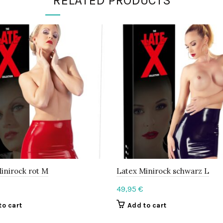
RELATED PRODUCTS
inirock rot M
Latex Minirock schwarz L
49,95
€
to cart
Add to cart