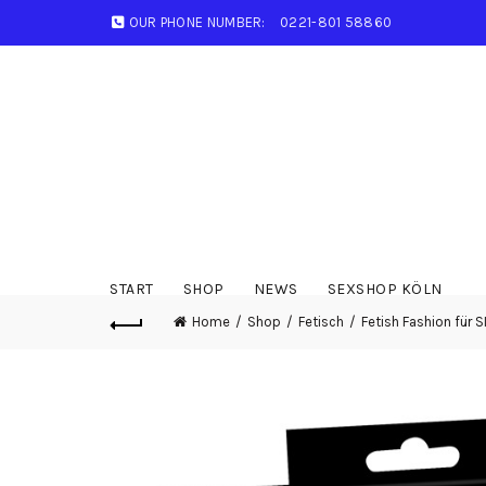
OUR PHONE NUMBER:
0221-801 58860
START
SHOP
NEWS
SEXSHOP KÖLN
Home
Shop
Fetisch
Fetish Fashion für S