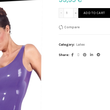
Latex Minikleid lila L quant
ADD TO CART
Compare
Category:
Latex
Share