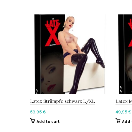
Latex Strümpfe schwarz L/XL
Latex M
59,95
€
49,95
€
Add to cart
Add 