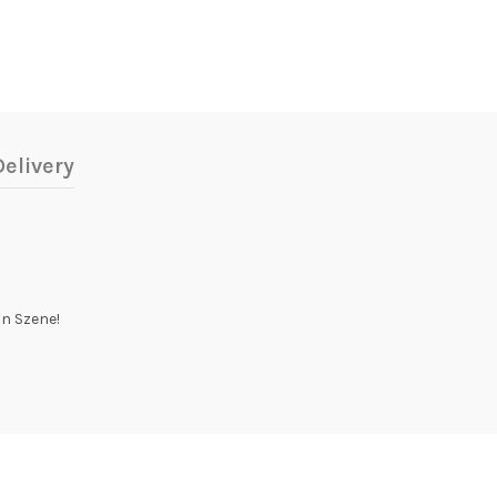
elivery
in Szene!