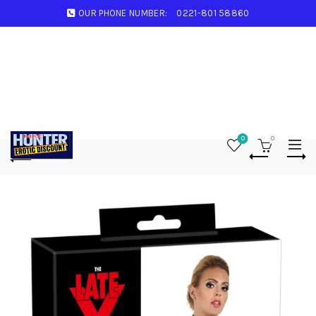
OUR PHONE NUMBER:
0221-801 58860
0
0