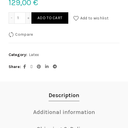
129,00
€
Latex Strapshemd schwarz XS quantity
ADD TO CART
Add to wishlist
Compare
Category:
Latex
Share
Description
Additional information