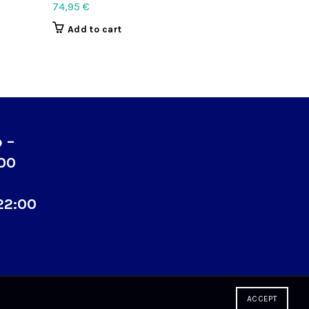
74,95
€
74,95
€
Add to cart
Add to c
o –
:00
22:00
ACCEPT