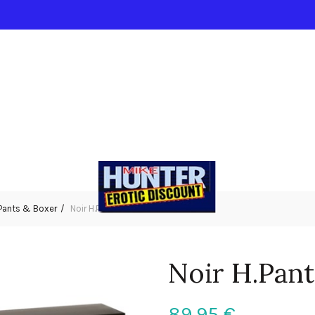
Pants & Boxer
Noir H.Pants 2XL
Noir H.Pant
89,95
€