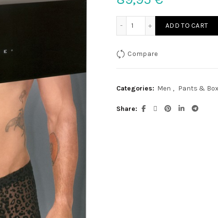
Noir H.Pants 2XL quantity
ADD TO CART
Compare
Categories:
Men
,
Pants & Box
Share