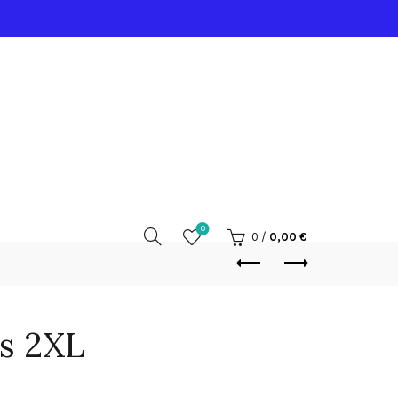
0
0
/
0,00
€
s 2XL