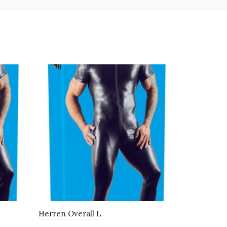
Herren Overall L
Herren Ove