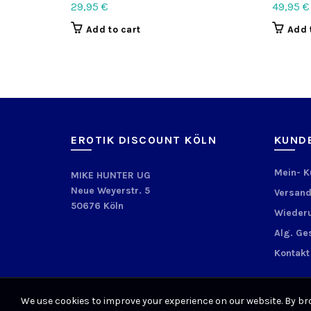
29,95
€
49,95
€
Add to cart
Add 
EROTIK DISCOUNT KÖLN
KUND
Mein- 
MIKE HUNTER UG
Neue Weyerstr. 5
Versand
50676 Köln
Wiederu
Alg. Ge
Kontakt
We use cookies to improve your experience on our website. By bro