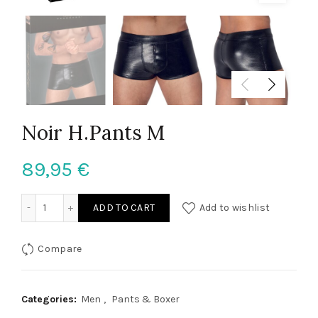
Noir H.Pants M
89,95
€
Noir H.Pants M quantity
ADD TO CART
Add to wishlist
Compare
Categories:
Men
,
Pants & Boxer