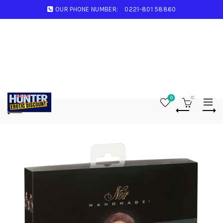
OUR PHONE NUMBER:
0221-801 58860
0
0