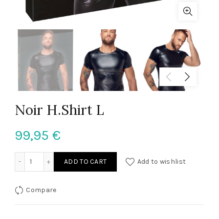
Noir H.Shirt L
99,95
€
Noir H.Shirt L quantity
ADD TO CART
Add to wishlist
Compare