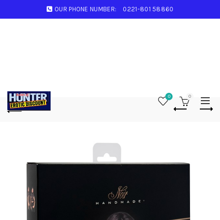
OUR PHONE NUMBER:
0221-801 58860
0
0