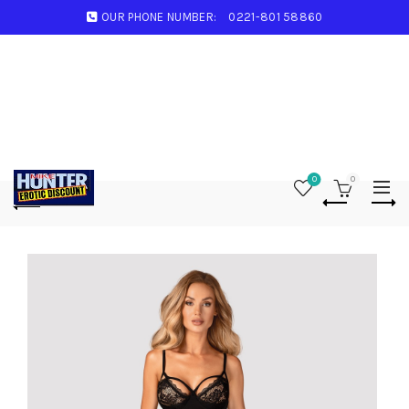
OUR PHONE NUMBER:
0221-801 58860
0
0