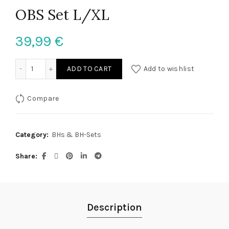
OBS Set L/XL
39,99
€
OBS Set L/XL quantity
ADD TO CART
Add to wishlist
Compare
Category:
BHs & BH-Sets
Share
Description