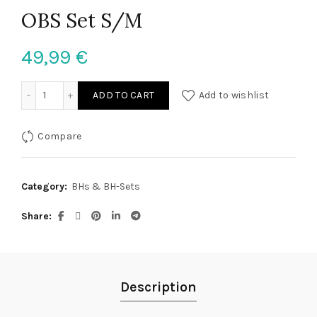
OBS Set S/M
49,99
€
OBS Set S/M quantity
ADD TO CART
Add to wishlist
Compare
Category:
BHs & BH-Sets
Share
Description