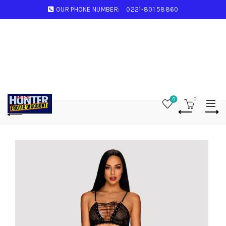
OUR PHONE NUMBER:
0221-801 58860
0
0