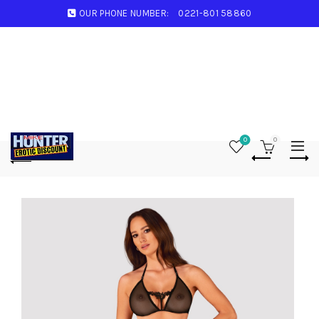
OUR PHONE NUMBER:
0221-801 58860
0
0