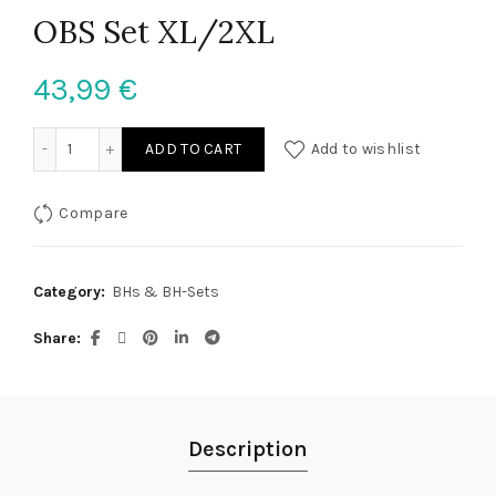
OBS Set XL/2XL
43,99
€
OBS Set XL/2XL quantity
ADD TO CART
Add to wishlist
Compare
Category:
BHs & BH-Sets
Share
Description