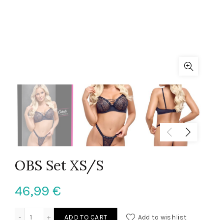
OBS Set XS/S
46,99
€
OBS Set XS/S quantity
ADD TO CART
Add to wishlist