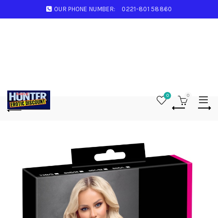
OUR PHONE NUMBER:
0221-801 58860
0
0